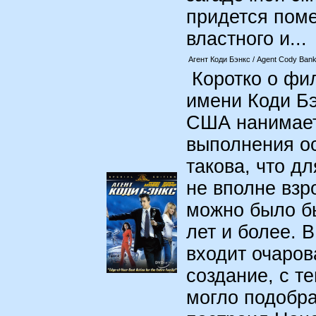
придется пом
властного и...
Агент Коди Бэнкс / Agent Cody Ban
Коротко о фил
имени Коди Бэ
США нанимает 
выполнения ос
такова, что д
не вполне взр
можно было бы
лет и более. 
входит очаров
создание, с т
могло подобра