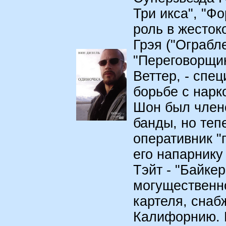
Три икса", "Ф
роль в жесток
Грэя ("Ограбл
"Переговорщик
Веттер, - спе
борьбе с нарк
Шон был член
банды, но теп
оперативник "
его напарнику
Тэйт - "Байке
могущественно
картеля, снаб
Калифорнию. 