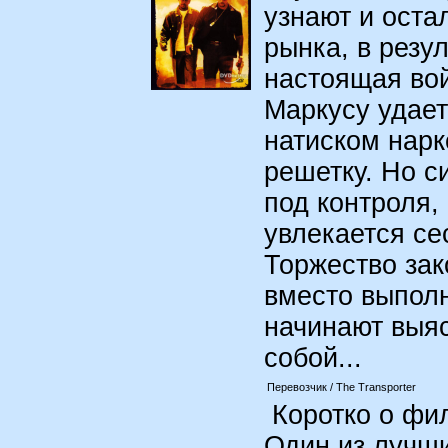
узнают и оста
рынка, в резу
настоящая вой
Маркусу удает
натиском нарк
решетку. Но с
под контроля,
увлекается се
Торжество зак
вместо выпол
начинают выя
собой...
Перевозчик / The Transporter
Коротко о фил
Один из лучши