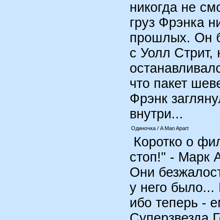
никогда не смо
груз Фрэнка н
прошлых. Он 
с Уолл Стрит, 
останавливалс
что пакет шев
Фрэнк загляну
внутри...
Одиночка / A Man Apart
Коротко о фил
стоп!" - Марк
Они безжалост
у него было...
ибо теперь - е
Суперзвезда Г