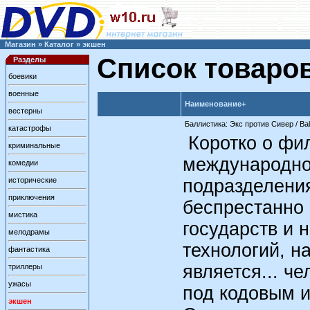
Магазин
»
Каталог
»
экшен
Список товаро
Разделы
боевики
военные
Наименование+
вестерны
Баллистика: Экс против Сивер / Ball
катастрофы
Коротко о фил
криминальные
международно
комедии
исторические
подразделения
приключения
беспрестанно 
мистика
государств и 
мелодрамы
технологий, 
фантастика
является... ч
триллеры
ужасы
под кодовым 
экшен