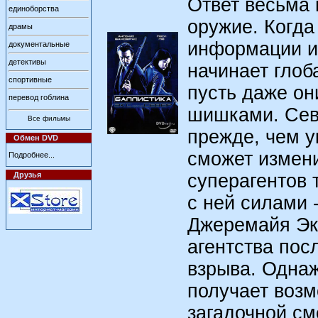
Ответ весьма 
единоборства
оружие. Когда
драмы
информации ил
документальные
детективы
начинает глоб
спортивные
пусть даже о
перевод гоблина
шишками. Сев
Все фильмы
прежде, чем 
Обмен DVD
сможет измени
Подробнее...
Друзья
суперагентов 
с ней силами 
Джеремайя Экс
агентства пос
взрыва. Одна
получает возм
загадочной см