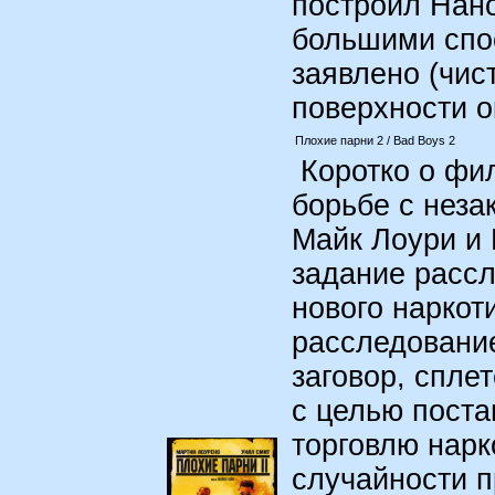
построил Нан
большими спо
заявлено (чис
поверхности о
Плохие парни 2 / Bad Boys 2
Коротко о фил
борьбе с неза
Майк Лоури и 
задание рассл
нового наркот
расследование
заговор, спл
с целью поста
торговлю нарк
случайности 