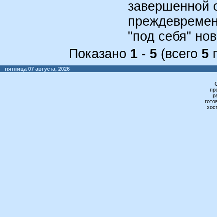
завершенной 
преждевременн
"под себя" но
Показано
1
-
5
(всего
5
п
пятница 07 августа, 2026
пр
р
гото
хос