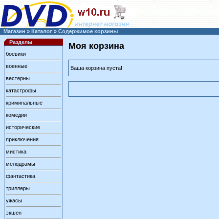
Магазин
»
Каталог
»
Содержимое корзины
Разделы
Моя корзина
боевики
военные
Ваша корзина пуста!
вестерны
катастрофы
криминальные
комедии
исторические
приключения
мистика
мелодрамы
фантастика
триллеры
ужасы
экшен