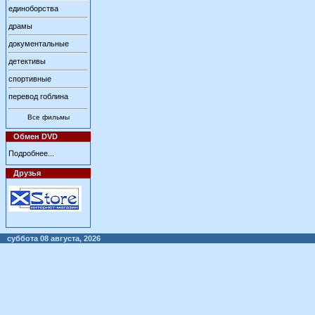
единоборства
драмы
документальные
детективы
спортивные
перевод гоблина
Все фильмы
Обмен DVD
Подробнее...
Друзья
суббота 08 августа, 2026