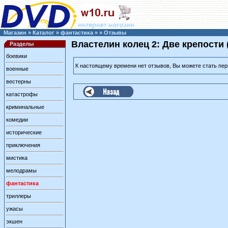
Магазин
»
Каталог
»
фантастика
»
»
Отзывы
Властелин колец 2: Две крепости 
Разделы
боевики
К настоящему времени нет отзывов, Вы можете стать пе
военные
вестерны
катастрофы
криминальные
комедии
исторические
приключения
мистика
мелодрамы
фантастика
триллеры
ужасы
экшен