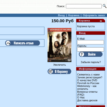
Поиск:
Вход
|
Корзина
|
Оформить заказ
150.00 Руб
Корзина
Корзина пуста
Вход
E-Mail:
Пароль:
Забыли пароль?
Увеличить
Информация
Свяжитесь с нами
Зачем регистрация?
О качестве DVD
Почтой по России
Webmoney - как
оплатить
Вопросы-ответы
(FAQ)
О Нас
Доставка дисков