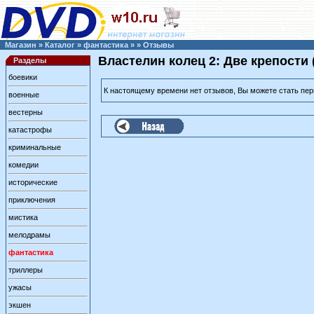
Магазин
»
Каталог
»
фантастика
»
»
Отзывы
Властелин колец 2: Две крепости 
Разделы
боевики
К настоящему времени нет отзывов, Вы можете стать пе
военные
вестерны
катастрофы
криминальные
комедии
исторические
приключения
мистика
мелодрамы
фантастика
триллеры
ужасы
экшен