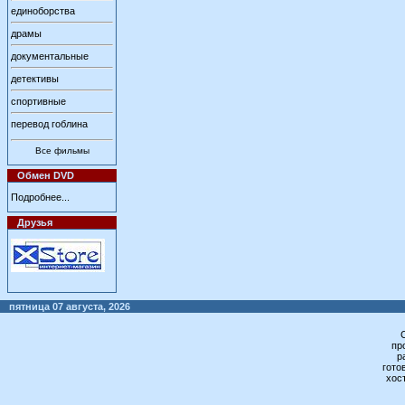
единоборства
драмы
документальные
детективы
спортивные
перевод гоблина
Все фильмы
Обмен DVD
Подробнее...
Друзья
пятница 07 августа, 2026
пр
р
гото
хос