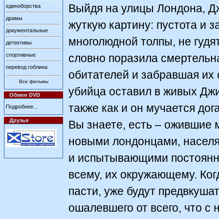
Выйдя на улицы Лондона, Дж
единоборства
драмы
жуткую картину: пустота и 
документальные
многолюдной толпы, не гудят
детективы
спортивные
словно поразила смертельна
перевод гоблина
обитателей и забравшая их 
Все фильмы
убийца оставил в живых Джи
Обмен DVD
также как и он мучается до
Подробнее...
Друзья
Вы знаете, есть – ожившие
новыми лондонцами, насел
и испытывающими постоянны
всему, их окружающему. Ко
пасти, уже будут предвкуша
ошалевшего от всего, что с