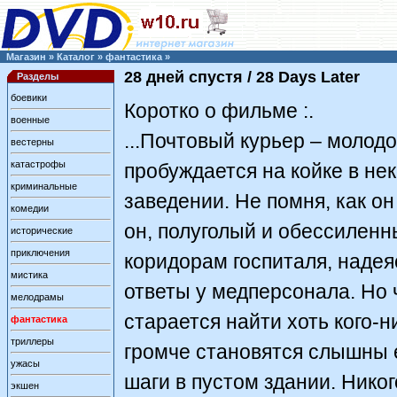
Магазин
»
Каталог
»
фантастика
»
28 дней спустя / 28 Days Later
Разделы
боевики
Коротко о фильме :.
военные
...Почтовый курьер – молод
вестерны
катастрофы
пробуждается на койке в не
криминальные
заведении. Не помня, как он
комедии
он, полуголый и обессиленн
исторические
приключения
коридорам госпиталя, надея
мистика
ответы у медперсонала. Но
мелодрамы
старается найти хоть кого-н
фантастика
триллеры
громче становятся слышны 
ужасы
шаги в пустом здании. Никог
экшен