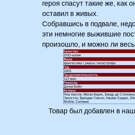
героя спасут такие же, как 
оставил в живых.
Собравшись в подвале, недо
эти немногие выжившие пост
произошло, и можно ли весь 
Качество
DVD-копия
Жанр
фантастика / ужасы / катастрофа
Год
2003
Продолжительность
113 мин.
Режисер
Дэнни Бойл
Актеры
Ноа Хантли, Меган Бернс, Бинду де Стоппани
Экклстон, Брендан Глисон, Наоми Хэррис, Юк
Мэбли, Силлиан
Товар был добавлен в наш 