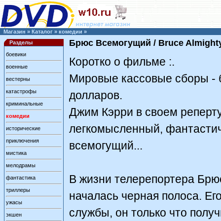
Магазин
»
Каталог
»
комедии
»
Брюс Всемогущий / Bruce Almight
Разделы
боевики
Коротко о фильме :.
военные
Мировые кассовые сборы - 
вестерны
катастрофы
долларов.
криминальные
Джим Кэрри в своем реперт
комедии
легкомысленный, фантастиче
исторические
приключения
всемогущий...
мистика
мелодрамы
В жизни телерепортера Брю
фантастика
триллеры
началась черная полоса. Ег
ужасы
службы, он только что получ
экшен