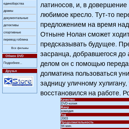
латиносов, и, в довершение 
единоборства
драмы
любимое кресло. Тут-то пере
документальные
предложением на время над
детективы
спортивные
Отныне Нолан сможет ходить
перевод гоблина
предсказывать будущее. Пр
Все фильмы
засранца, добравшегося до
Обмен DVD
делом он с помощью переда
Подробнее...
Друзья
долматина пользоваться ун
задницу уличному хулигану,
восстановился на работе. Ро
Качество
DVD-копия
Жанр
комедия
Год
2003
Продолжительность
94 мин.