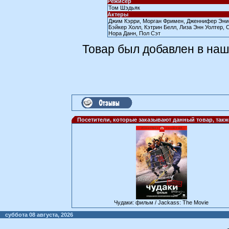
Режисер
Том Шэдьяк
Актеры
Джим Кэрри, Морган Фримен, Дженнифер Эни
Бэйкер Холл, Кэтрин Белл, Лиза Энн Уолтер, 
Нора Данн, Пол Сэт
Товар был добавлен в наш 
Посетители, которые заказывают данный товар, так
Чудаки: фильм / Jackass: The Movie
суббота 08 августа, 2026