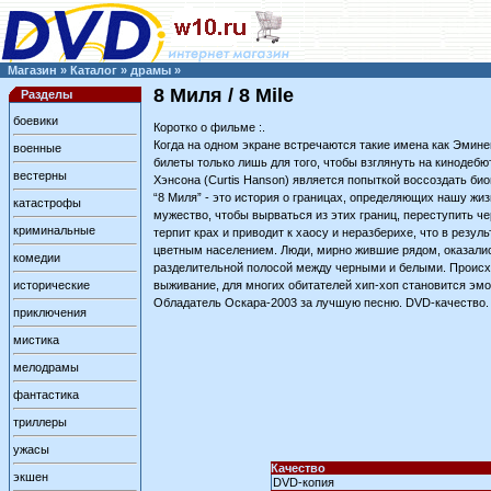
Магазин
»
Каталог
»
драмы
»
8 Миля / 8 Mile
Разделы
боевики
Коротко о фильме :.
Когда на одном экране встречаются такие имена как Эминем
военные
билеты только лишь для того, чтобы взглянуть на кинодеб
вестерны
Хэнсона (Curtis Hanson) является попыткой воссоздать б
“8 Миля” - это история о границах, определяющих нашу жизн
катастрофы
мужество, чтобы вырваться из этих границ, переступить че
криминальные
терпит крах и приводит к хаосу и неразберихе, что в рез
цветным населением. Люди, мирно жившие рядом, оказалис
комедии
разделительной полосой между черными и белыми. Происход
исторические
выживание, для многих обитателей хип-хоп становится эм
Обладатель Оскара-2003 за лучшую песню. DVD-качество.
приключения
мистика
мелодрамы
фантастика
триллеры
ужасы
Качество
экшен
DVD-копия