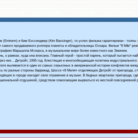
 (Eminem) и Ким Бэссинджер (Kim Bassinger), то успех фильма гарантирован - толпы 
ют самого продаваемого рэппера планеты и обладательницы Оскара. Фильм "8 Mile" ре
иографию Маршалла Мэзерса, в музыкальном мире более известного как Эминем.
ь, о рамках, куда она вписана. Главный герой - простой парень, который пытается най
рез них... Детройт, 1995 год. Блестящая и многообещающая политика индустриального 
ультате выливается в один из самых серьезных в американской истории конфликтов меж
ь по разные стороны баррикад. Шоссе «8 Миля» отделяющее Детройт от пригорода, с
ящее в городе находит свое отражение в музыке. В бедных кварталах пригорода, где
оциональной отдушиной, средством помогающим вырваться из жесткой повседневной 