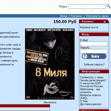
Поиск:
Вход
|
Корзина
|
Оформить заказ
150.00 Руб
Корзина
Корзина пуста
зрителей купят
Вход
жиссера Кертиса
E-Mail:
ти в себе силу и
Пароль:
развития города
ду белым и
тановится
 главная цель -
реальности.
Забыли пароль?
Информация
Свяжитесь с нами
Зачем регистрация?
О качестве DVD
Почтой по России
Webmoney - как
оплатить
Вопросы-ответы
(FAQ)
О Нас
Увеличить
Доставка дисков