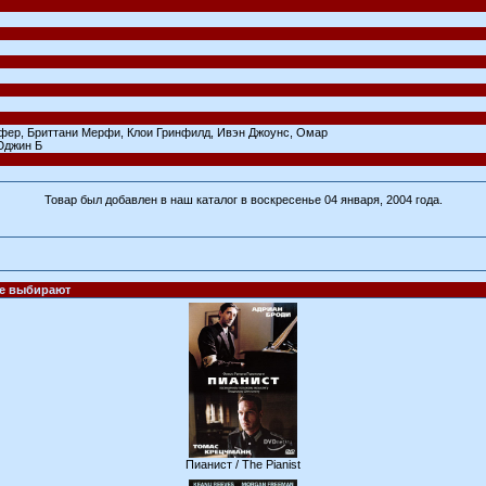
ер, Бриттани Мерфи, Клои Гринфилд, Ивэн Джоунс, Омар
Юджин Б
Товар был добавлен в наш каталог в воскресенье 04 января, 2004 года.
же выбирают
Пианист / The Pianist