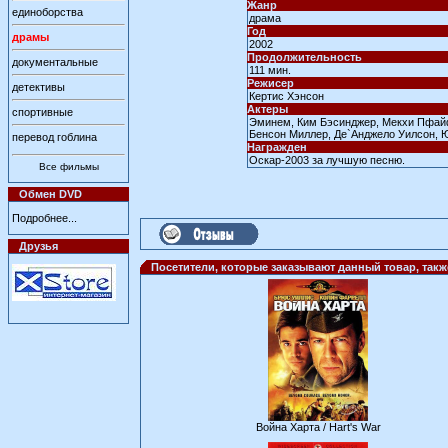
Жанр
единоборства
драма
Год
драмы
2002
Продолжительность
документальные
111 мин.
Режисер
детективы
Кертис Хэнсон
Актеры
спортивные
Эминем, Ким Бэсинджер, Мекхи Пфайф
Бенсон Миллер, Де`Анджело Уилсон, 
перевод гоблина
Награжден
Оскар-2003 за лучшую песню.
Все фильмы
Обмен DVD
Подробнее...
Друзья
Посетители, которые заказывают данный товар, так
Война Харта / Hart's War