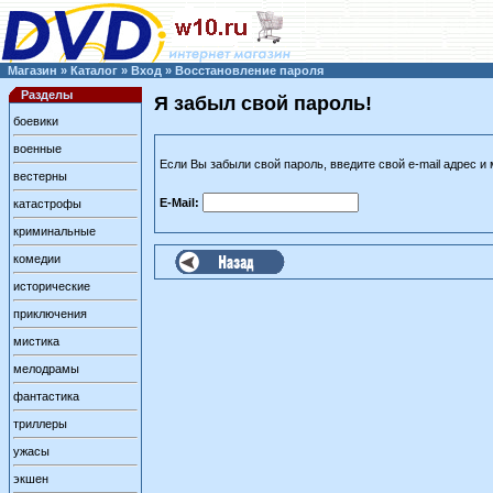
Магазин
»
Каталог
»
Вход
»
Восстановление пароля
Разделы
Я забыл свой пароль!
боевики
военные
Если Вы забыли свой пароль, введите свой e-mail адрес и
вестерны
E-Mail:
катастрофы
криминальные
комедии
исторические
приключения
мистика
мелодрамы
фантастика
триллеры
ужасы
экшен