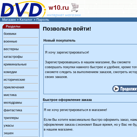
Магазин
»
Каталог
»
Пароль
Разделы
Позвольте войти!
боевики
Новый покупатель
военные
вестерны
Я хочу зарегистрироваться!
катастрофы
Зарегистрировавшись в нашем магазине, Вы сможете
криминальные
совершать покупки намного быстрее и удобнее, кроме тог
комедии
сможете следить за выполнением заказов, смотреть исто
своих заказов.
исторические
приключения
мистика
Быстрое оформление заказа
мелодрамы
Я не хочу регистрироваться в магазине!
фантастика
триллеры
Если Вы хотите максимально быстро оформить заказ, нажи
оформление заказа сэкономит Ваше время, но у Вас не бу
ужасы
в нашем магазине.
экшен