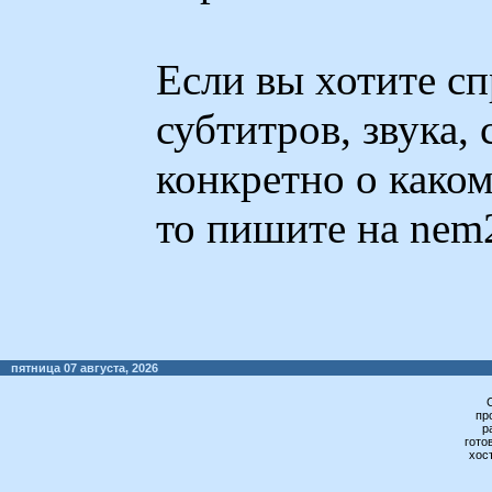
Если вы хотите с
субтитров, звука,
конкретно о како
то пишите на nem
пятница 07 августа, 2026
пр
р
гото
хос