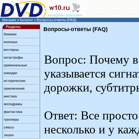
Магазин
»
Каталог
»
Вопросы-ответы (FAQ)
Разделы
Вопросы-ответы (FAQ)
боевики
военные
вестерны
Вопрос: Почему в
катастрофы
криминальные
указывается сигна
комедии
исторические
дорожки, субтитр
приключения
мистика
мелодрамы
Ответ: Все просто
фантастика
триллеры
несколько и у каж
ужасы
экшен