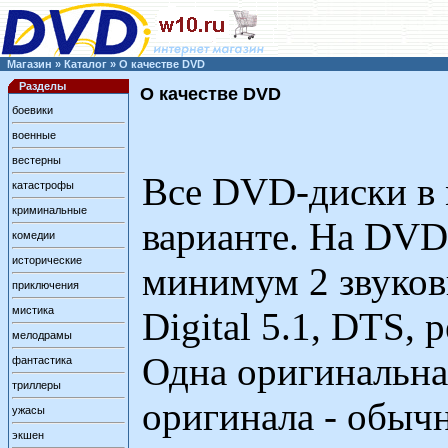
Магазин
»
Каталог
»
О качестве DVD
Разделы
О качестве DVD
боевики
военные
вестерны
Все DVD-диски в 
катастрофы
криминальные
варианте. На DVD 
комедии
исторические
минимум 2 звуков
приключения
мистика
Digital 5.1, DTS, 
мелодрамы
Одна оригинальная
фантастика
триллеры
оригинала - обычн
ужасы
экшен