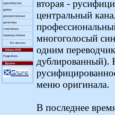
вторая - русифици
единоборства
драмы
центральный кана
документальные
детективы
профессиональный
спортивные
многоголосый син
перевод гоблина
Все фильмы
одним переводчик
Обмен DVD
Подробнее...
дублированный). 
Друзья
русифицированное 
меню оригинала.
В последнее врем