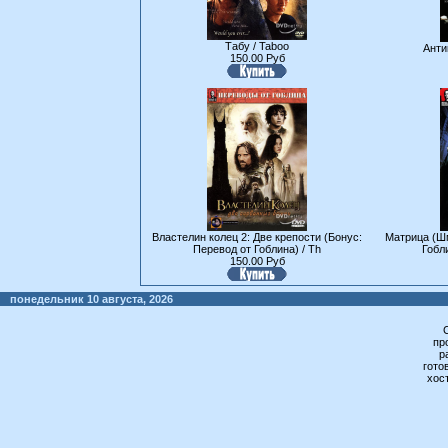
Табу / Taboo
Анти
150.00 Руб
Властелин колец 2: Две крепости (Бонус:
Матрица (Шм
Перевод от Гоблина) / Th
Гобли
150.00 Руб
понедельник 10 августа, 2026
пр
р
гото
хос