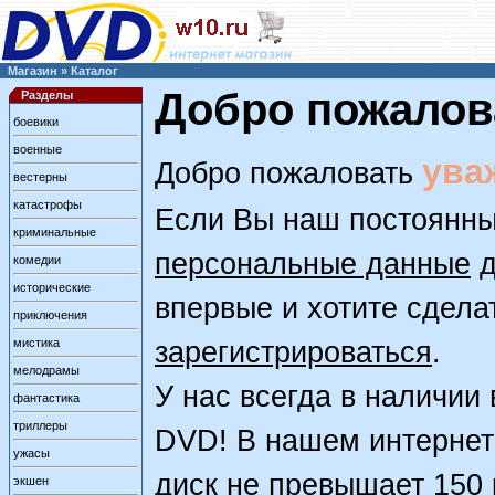
Магазин
»
Каталог
Добро пожалов
Разделы
боевики
военные
ува
Добро пожаловать
вестерны
катастрофы
Если Вы наш постоянны
криминальные
персональные данные
д
комедии
исторические
впервые и хотите сдела
приключения
мистика
зарегистрироваться
.
мелодрамы
У нас всегда в наличи
фантастика
триллеры
DVD! В нашем интернет
ужасы
диск не превышает 150 
экшен