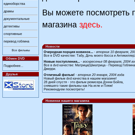
единоборства
Вы можете посмотреть 
драмы
документальные
магазина
здесь
.
детективы
спортивные
перевод гоблина
Новости
Все фильмы
Очередная порция новинок...
-
вторник 10 февраля, 20
Все в DVD качестве: Табу, Дочь моего босса и Антикиллер
Обмен DVD
Новые поступления...
-
воскресенье 08 февраля, 2004 го
Все в dvd качестве: Матрица(Шматрица - Перевод Гоблина
Подробнее...
Джерри.
Друзья
Отличный фильм!
-
вторник 20 января, 2004 года
Новый фильм dvd качества в нашем магазине!
28 дней спустя - это фильм режисера Дэнни Бойла,
снявшего такие фильмы как На игле и Пляж!
Рекомендуем посмотреть!
Новинки нашего магазина