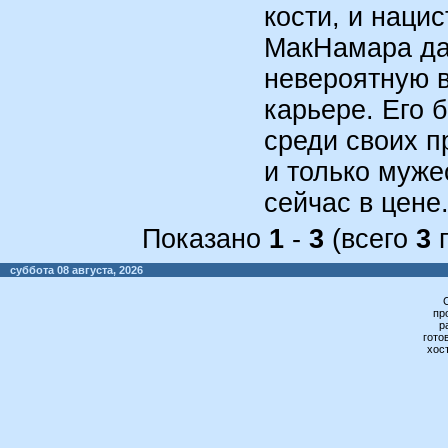
кости, и наци
МакНамара да
невероятную 
карьере. Его 
среди своих п
и только муже
сейчас в цене.
Показано
1
-
3
(всего
3
п
суббота 08 августа, 2026
пр
р
гото
хос