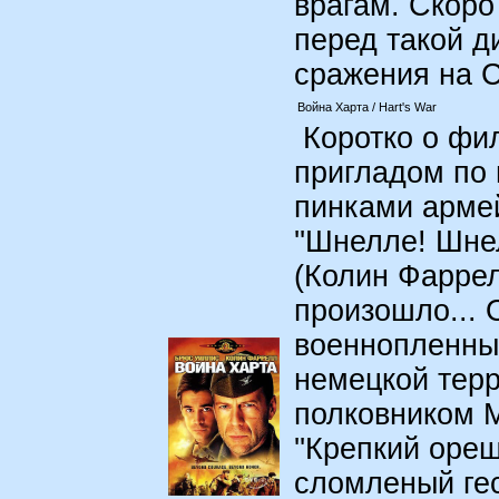
врагам. Скоро
перед такой д
сражения на С
Война Харта / Hart's War
Коротко о фил
пригладом по 
пинками армей
''Шнелле! Шне
(Колин Фаррелл
произошло... 
военнопленны
немецкой терр
полковником 
''Крепкий ореше
сломленый гес