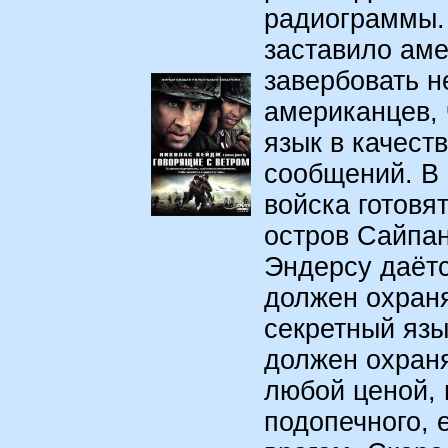
радиограммы.
заставило аме
завербовать н
американцев, 
язык в качест
сообщений. В 
войска готовя
остров Сайпа
Эндерсу даётс
должен охраня
секретный язы
должен охраня
любой ценой, 
подопечного, 