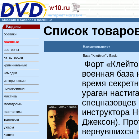
Магазин
»
Каталог
»
военные
Список товаро
Разделы
боевики
военные
Наименование+
вестерны
База ''Клейтон'' / Basic
катастрофы
Форт «Клейто
криминальные
военная база 
комедии
исторические
время секрет
приключения
ураган настиг
мистика
спецназовцев 
мелодрамы
инструктора Н
фантастика
Джексон). Про
триллеры
ужасы
вернувшихся 
экшен