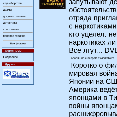
запутывают д
единоборства
обстоятельств
драмы
отряда пригла
документальные
детективы
с наркотиками
спортивные
кто уцелел, не
перевод гоблина
наркотиках ли 
Все фильмы
Все лгут... D
Обмен DVD
Подробнее...
Говорящие с ветром / Windtalkers
Коротко о фил
Друзья
мировая война
Японии на США
Америка ведёт
японцами в Ти
войны японца
расшифровыва