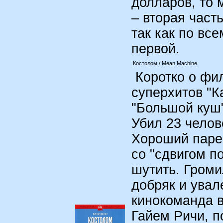
долларов, то 
– вторая част
так как по вс
первой.
Костолом / Mean Machine
Коротко о фил
суперхитов "Ка
"Большой куш
Убил 23 челов
Хороший парен
со "сдвигом п
шутить. Громи
добряк и увал
кинокоманда 
Гайем Ричи, 