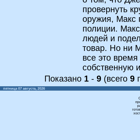
провернуть кр
оружия, Макс 
полиции. Макс
людей и подел
товар. Но ни М
все это время
собственную и
Показано
1
-
9
(всего
9
п
пятница 07 августа, 2026
пр
р
гото
хос