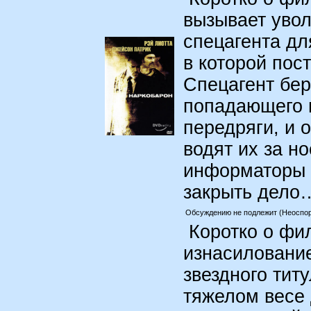
вызывает увол
спецагента дл
в которой по
Спецагент бер
попадающего 
передряги, и 
водят их за н
информаторы п
закрыть дел
Обсуждению не подлежит (Неоспор
Коротко о фил
изнасиловани
звездного тит
тяжелом весе