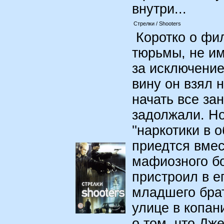
внутри...
Стрелки / Shooters
Коротко о фи
тюрьмы, не им
за исключение
вину он взял 
начать все за
задолжали. Но
''наркотики в 
приедтся вмес
мафиозного б
пристроил в е
младшего брат
улице в копан
о том, что Дже