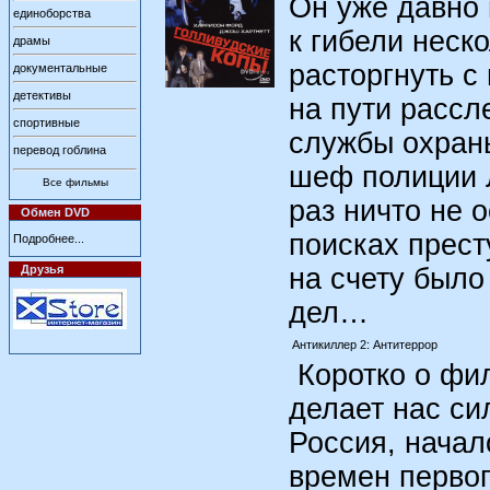
Он уже давно 
единоборства
к гибели неск
драмы
расторгнуть с
документальные
детективы
на пути рассл
спортивные
службы охран
перевод гоблина
шеф полиции 
Все фильмы
раз ничто не 
Обмен DVD
поисках прест
Подробнее...
Друзья
на счету было
дел…
Антикиллер 2: Антитеррор
Коротко о филь
делает нас си
Россия, начал
времен перво