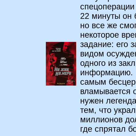
спецоперации 
22 минуты он
но все же смо
некоторое вр
задание: его 
видом осужден
одного из за
информацию. 
самым бесцер
вламывается о
нужен легенд
тем, что украл
миллионов дол
где спрятал б