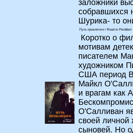
заложники вы
собравшихся н
Шурика- то о
Путь проклятого / Road to Perdition
Коротко о фил
мотивам детек
писателем Ма
художником П
США период В
Майкл О'Салл
и врагам как 
Бескомпромис
О'Салливан я
своей личной 
сыновей. Но 