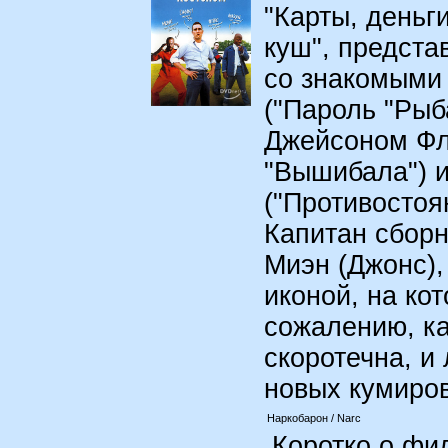
"Карты, деньг
куш", предста
со знакомыми
("Пароль "Рыба
Джейсоном Фл
"Вышибала") 
("Противостоя
Капитан сборн
Миэн (Джонс),
иконой, на ко
сожалению, к
скоротечна, и
новых кумиров.
Наркобарон / Narc
Коротко о фил