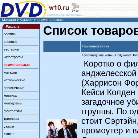
Магазин
»
Каталог
»
криминальные
Список товаро
Разделы
боевики
военные
Наименование+
вестерны
Голливудские копы / Hollywood Hom
катастрофы
Коротко о фил
криминальные
анджелесской
комедии
исторические
(Харрисон Фор
приключения
Кейси Колден 
мистика
загадочное уб
мелодрамы
ггруппы. По о
фантастика
стоит Сэртэйн
триллеры
ужасы
промоутер и в
экшен