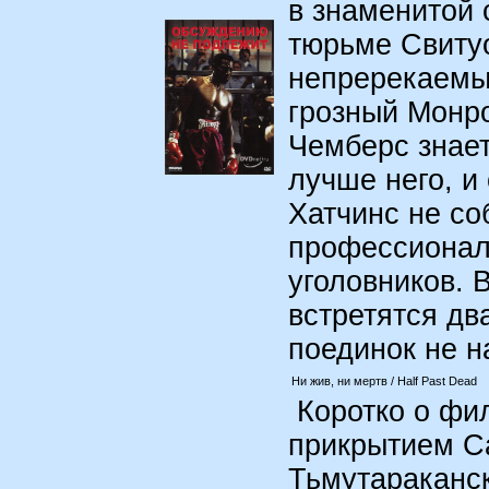
в знаменитой
тюрьме Свитуо
непререкаемы
грозный Монр
Чемберс знает
лучше него, и 
Хатчинс не со
профессионалу
уголовников. 
встретятся два
поединок не н
Ни жив, ни мертв / Half Past Dead
Коротко о фил
прикрытием Са
Тьмутараканск