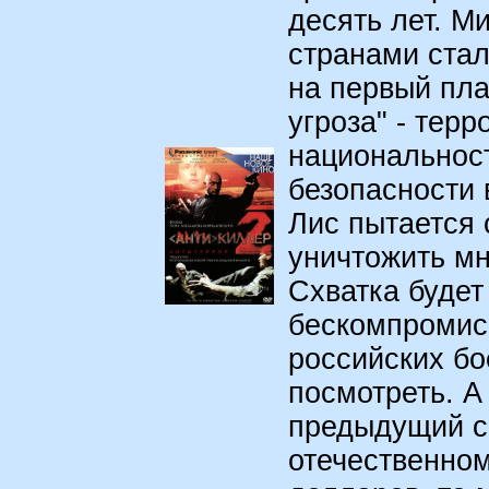
десять лет. М
странами стал
на первый пл
угроза" - тер
национальнос
безопасности 
Лис пытается 
уничтожить м
Схватка будет
бескомпромис
российских бо
посмотреть. А
предыдущий си
отечественно