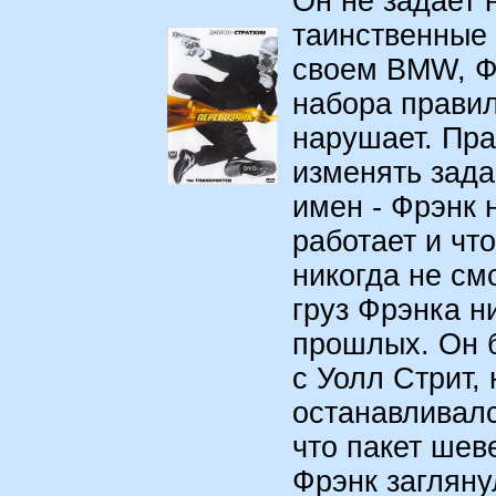
Он не задает 
таинственные 
своем BMW, Ф
набора правил
нарушает. Пра
изменять зада
имен - Фрэнк н
работает и чт
никогда не смо
груз Фрэнка н
прошлых. Он 
с Уолл Стрит, 
останавливалс
что пакет шев
Фрэнк загляну