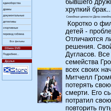
бывшего дружк
единоборства
хрупкий брак..
драмы
документальные
Семейные ценности (Дела семейные)
Коротко о фил
детективы
спортивные
детей - пробл
перевод гоблина
Отличаются л
Все фильмы
решения. Свой
Обмен DVD
Дугласов. Все
Подробнее...
семейства Гр
Друзья
всех своих на
Митчелл Громб
потерять свою
смерти. Его с
потратил свою
повторить пут