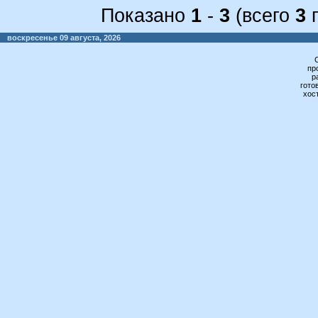
Показано
1
-
3
(всего
3
п
воскресенье 09 августа, 2026
пр
р
гото
хос