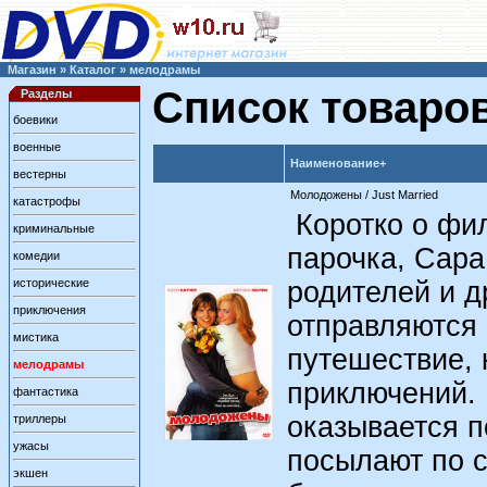
Магазин
»
Каталог
»
мелодрамы
Список товаро
Разделы
боевики
военные
Наименование+
вестерны
Молодожены / Just Married
катастрофы
Коротко о фил
криминальные
парочка, Сара
комедии
исторические
родителей и д
приключения
отправляются 
мистика
путешествие, 
мелодрамы
приключений.
фантастика
оказывается п
триллеры
ужасы
посылают по 
экшен