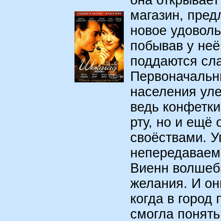
она открывае
магазин, пред
новое удоволь
побывав у неё
поддаются сл
Первоначальн
населения уле
ведь конфетки
рту, но и ещ
своёствами. 
непередаваем
Виенн волшеб
желания. И он
когда в город 
смогла понять